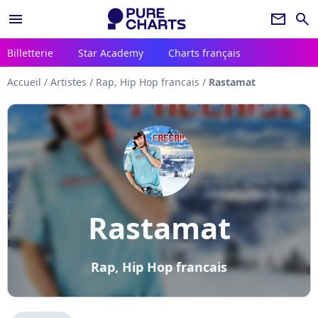
menu
newsletter
search
Billetterie
Star Academy
Charts français
Accueil
/
Artistes
/
Rap, Hip Hop francais
/
Rastamat
Rastamat
Rap, Hip Hop francais