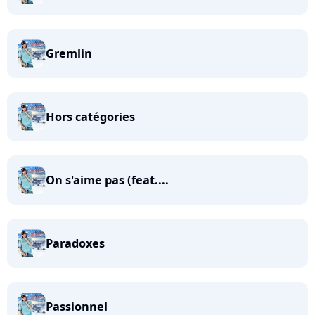
Gremlin
Hors catégories
On s'aime pas (feat....
Paradoxes
Passionnel