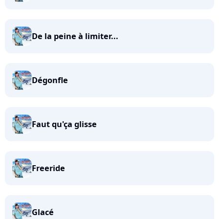
De la peine à limiter...
Dégonfle
Faut qu'ça glisse
Freeride
Glacé