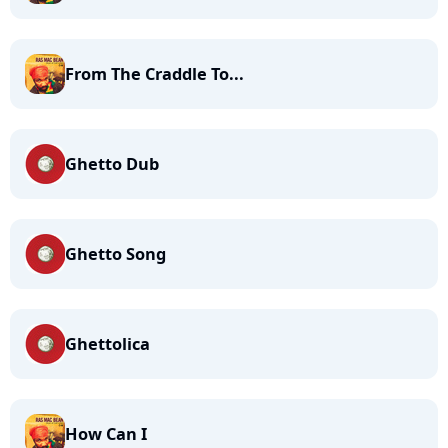
From The Craddle To...
Ghetto Dub
Ghetto Song
Ghettolica
How Can I