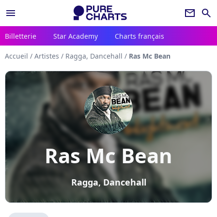
menu
newsletter
search
Billetterie
Star Academy
Charts français
Accueil
/
Artistes
/
Ragga, Dancehall
/
Ras Mc Bean
Ras Mc Bean
Ragga, Dancehall