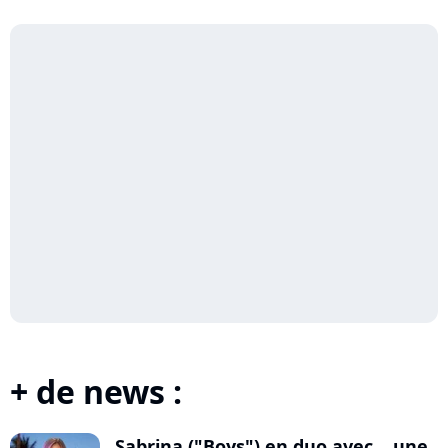
+ de news :
Sabrina ("Boys") en duo avec... une