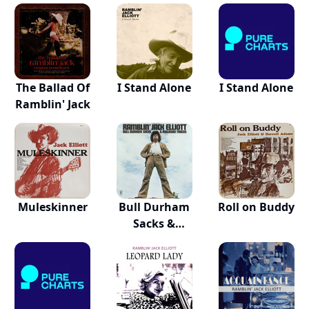
The Ballad Of
I Stand Alone
I Stand Alone
Ramblin' Jack
Muleskinner
Bull Durham
Roll on Buddy
Sacks &
Railroad...