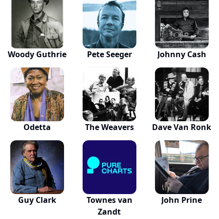
Woody Guthrie
Pete Seeger
Johnny Cash
Odetta
The Weavers
Dave Van Ronk
Guy Clark
Townes van
John Prine
Zandt