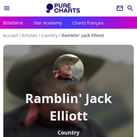
menu
newsletter
search
Billetterie
Star Academy
Charts français
Accueil
/
Artistes
/
Country
/
Ramblin' Jack Elliott
Ramblin' Jack
Elliott
Country