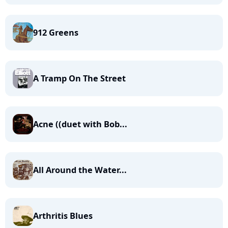
912 Greens
A Tramp On The Street
Acne ((duet with Bob...
All Around the Water...
Arthritis Blues