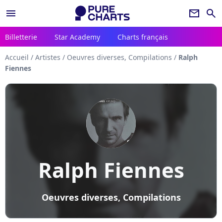
menu
newsletter
search
Billetterie
Star Academy
Charts français
Accueil
/
Artistes
/
Oeuvres diverses, Compilations
/
Ralph
Fiennes
Ralph Fiennes
Oeuvres diverses, Compilations