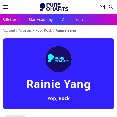
menu
newsletter
search
Billetterie
Star Academy
Charts français
Accueil
/
Artistes
/
Pop, Rock
/
Rainie Yang
Rainie Yang
Pop, Rock