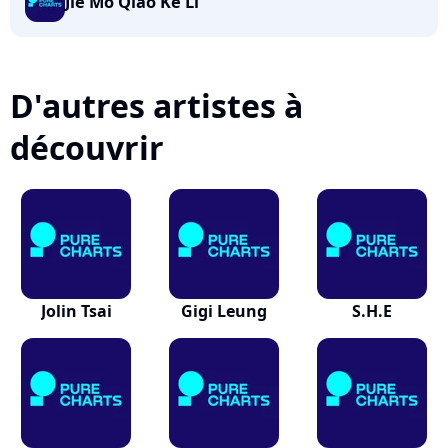
Jie Mo Qiao Ke Li
D'autres artistes à
découvrir
Jolin Tsai
Gigi Leung
S.H.E