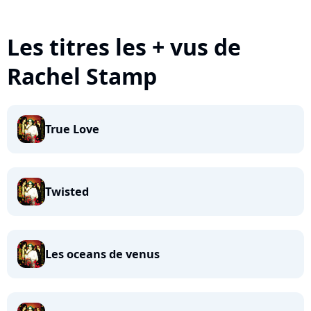
Les titres les + vus de
Rachel Stamp
True Love
Twisted
Les oceans de venus