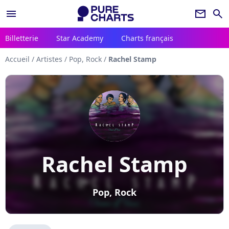
menu
newsletter
search
Billetterie
Star Academy
Charts français
Accueil
/
Artistes
/
Pop, Rock
/
Rachel Stamp
Rachel Stamp
Pop, Rock