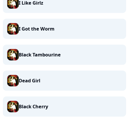
I Like Girlz
I Got the Worm
Black Tambourine
Dead Girl
Black Cherry