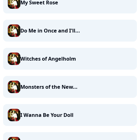
My Sweet Rose
Do Me in Once and I'll...
Witches of Angelholm
Monsters of the New...
I Wanna Be Your Doll