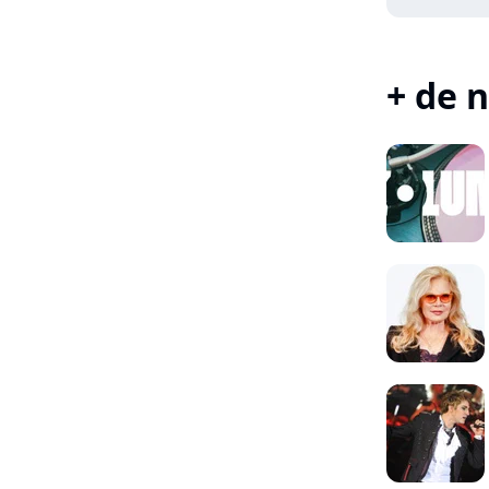
+ de n