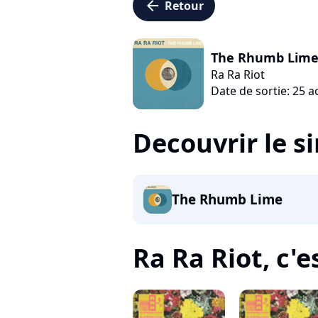
arrow_left
Retour
The Rhumb Lim
Ra Ra Riot
Date de sortie: 25 
Decouvrir le s
The Rhumb Lime
Ra Ra Riot, c'es