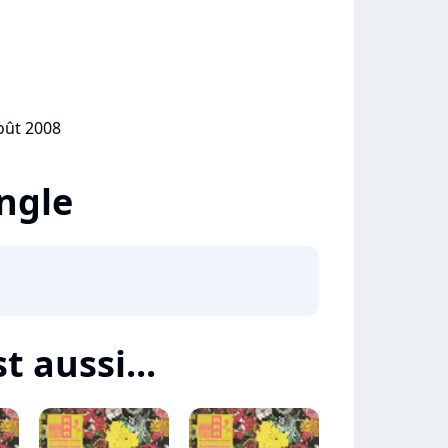
e
août 2008
ingle
t aussi...