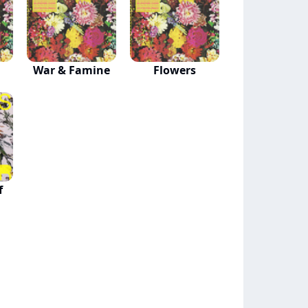
War & Famine
Flowers
f