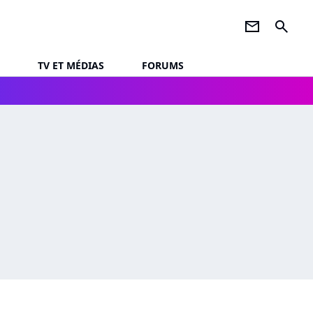
newsletter
search
TV ET MÉDIAS
FORUMS