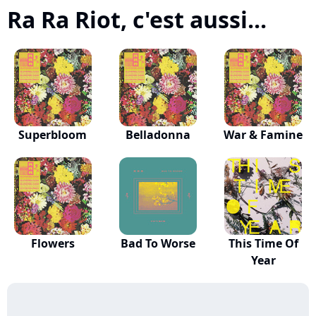
Ra Ra Riot, c'est aussi...
Superbloom
Belladonna
War & Famine
Flowers
Bad To Worse
This Time Of
Year