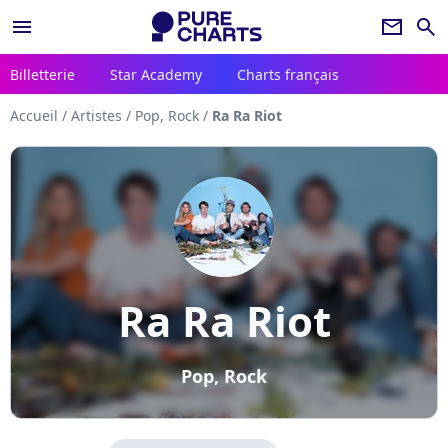
menu
newsletter
search
Billetterie
Star Academy
Charts français
Accueil
/
Artistes
/
Pop, Rock
/
Ra Ra Riot
Ra Ra Riot
Pop, Rock