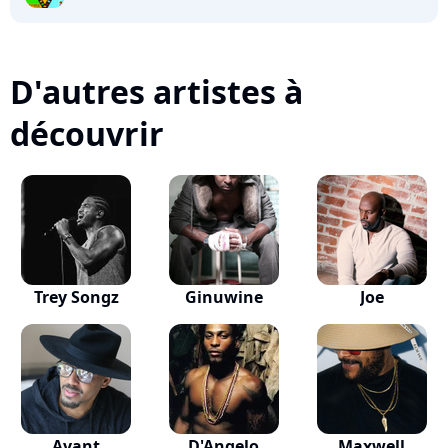
D'autres artistes à
découvrir
Trey Songz
Ginuwine
Joe
Avant
D'Angelo
Maxwell