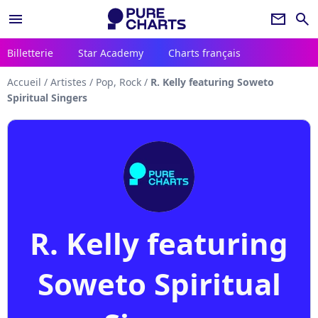
menu
newsletter
search
Billetterie
Star Academy
Charts français
Accueil
/
Artistes
/
Pop, Rock
/
R. Kelly featuring Soweto
Spiritual Singers
R. Kelly featuring
Soweto Spiritual