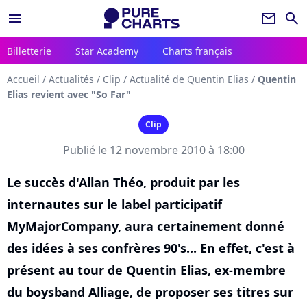
menu
newsletter
search
Billetterie
Star Academy
Charts français
Accueil
/
Actualités
/
Clip
/
Actualité de Quentin Elias
/
Quentin
Elias revient avec "So Far"
Clip
Publié le 12 novembre 2010 à 18:00
Le succès d'Allan Théo, produit par les
internautes sur le label participatif
MyMajorCompany, aura certainement donné
des idées à ses confrères 90's... En effet, c'est à
présent au tour de Quentin Elias, ex-membre
du boysband Alliage, de proposer ses titres sur