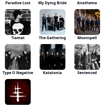
Paradise Lost
My Dying Bride
Anathema
Tiamat
The Gathering
Moonspell
Type O Negative
Katatonia
Sentenced