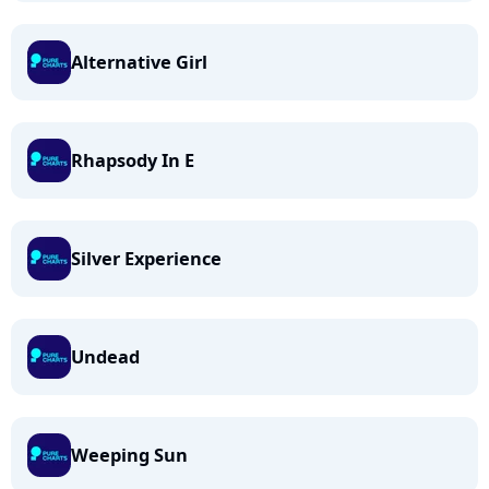
Alternative Girl
Rhapsody In E
Silver Experience
Undead
Weeping Sun