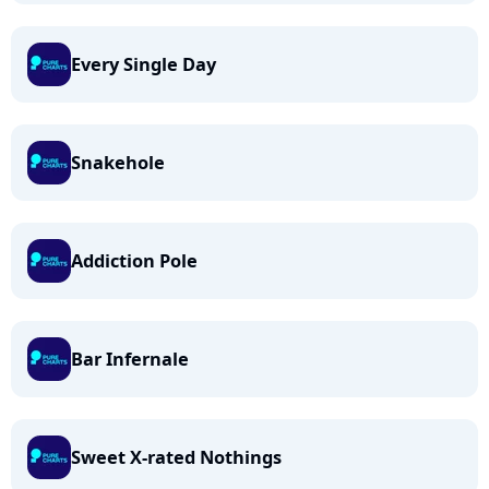
Every Single Day
Snakehole
Addiction Pole
Bar Infernale
Sweet X-rated Nothings