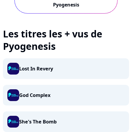
Pyogenesis
Les titres les + vus de
Pyogenesis
Lost In Revery
God Complex
She's The Bomb