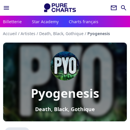
menu
newsletter
search
Billetterie
Star Academy
Charts français
Accueil
/
Artistes
/
Death, Black, Gothique
/
Pyogenesis
Pyogenesis
Death, Black, Gothique