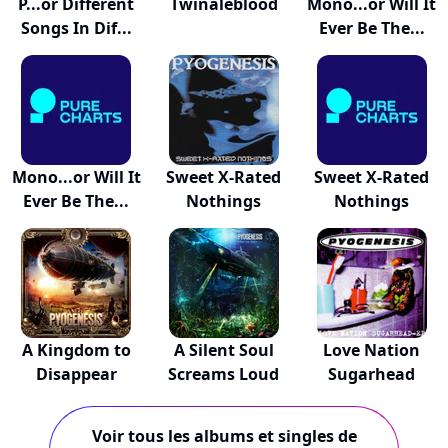
P...or Different
Twinaleblood
Mono...or Will It
Songs In Dif...
Ever Be The...
Mono...or Will It
Sweet X-Rated
Sweet X-Rated
Ever Be The...
Nothings
Nothings
A Kingdom to
A Silent Soul
Love Nation
Disappear
Screams Loud
Sugarhead
Voir tous les albums et singles de