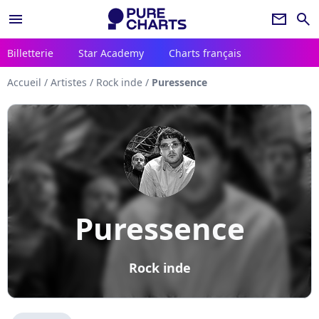
menu
newsletter
search
Billetterie
Star Academy
Charts français
Accueil
/
Artistes
/
Rock inde
/
Puressence
Puressence
Rock inde