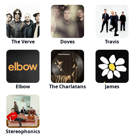
The Verve
Doves
Travis
Elbow
The Charlatans
James
Stereophonics