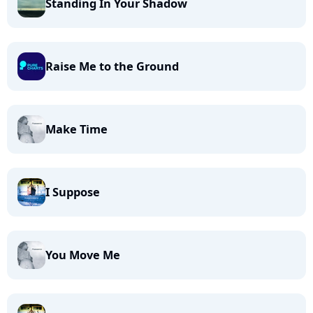
Standing In Your Shadow
Raise Me to the Ground
Make Time
I Suppose
You Move Me