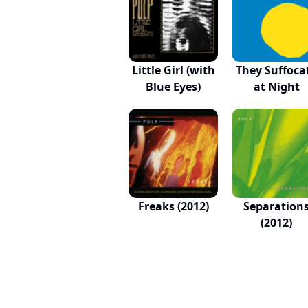
Little Girl (with
They Suffoca
Blue Eyes)
at Night
Freaks (2012)
Separation
(2012)