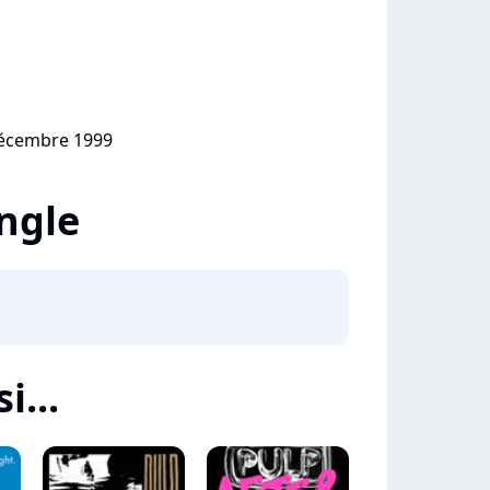
décembre 1999
ingle
i...