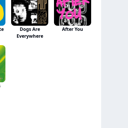
te
Dogs Are
After You
Everywhere
s