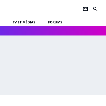
newsletter
search
TV ET MÉDIAS
FORUMS