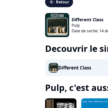
arrow_left
Retour
Different Class
Pulp
Date de sortie: 14 
Decouvrir le s
Different Class
Pulp, c'est auss