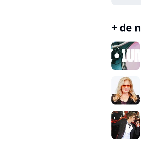
+ de n