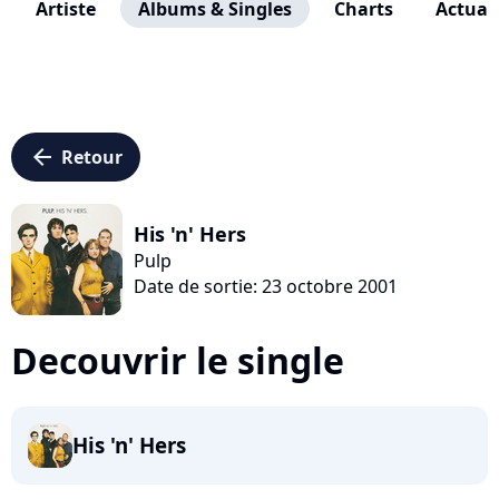
Artiste
Albums & Singles
Charts
Actuali
arrow_left
Retour
His 'n' Hers
Pulp
Date de sortie: 23 octobre 2001
Decouvrir le single
His 'n' Hers