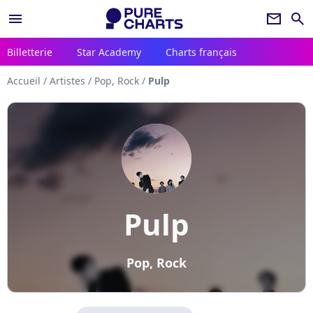
menu
newsletter
search
Billetterie
Star Academy
Charts français
Accueil
/
Artistes
/
Pop, Rock
/
Pulp
Pulp
Pop, Rock