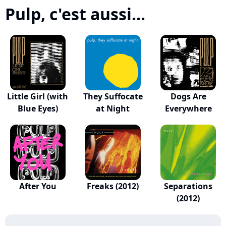
Pulp, c'est aussi...
Little Girl (with
They Suffocate
Dogs Are
Blue Eyes)
at Night
Everywhere
After You
Freaks (2012)
Separations
(2012)