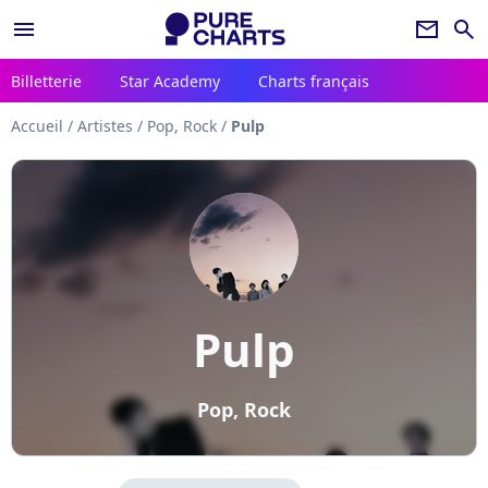
menu
newsletter
search
Billetterie
Star Academy
Charts français
Accueil
/
Artistes
/
Pop, Rock
/
Pulp
Pulp
Pop, Rock