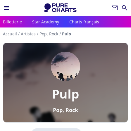
menu
newsletter
search
Billetterie
Star Academy
Charts français
Accueil
/
Artistes
/
Pop, Rock
/
Pulp
Pulp
Pop, Rock