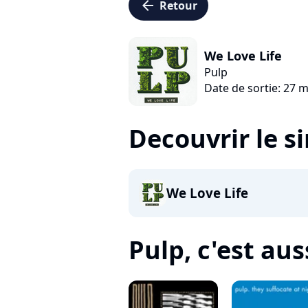
arrow_left
Retour
We Love Life
Pulp
Date de sortie: 27 
Decouvrir le s
We Love Life
Pulp, c'est auss