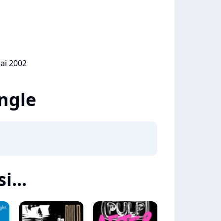
mai 2002
ingle
i...