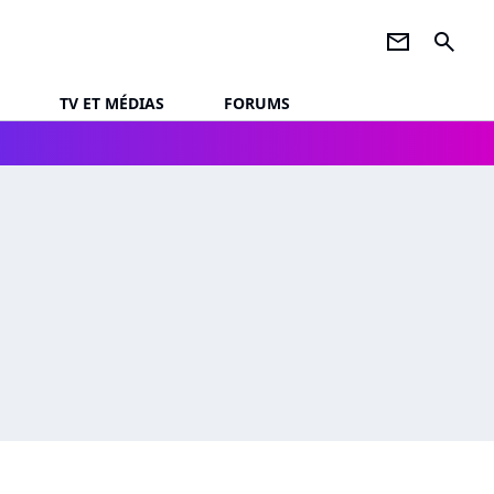
newsletter
search
TV ET MÉDIAS
FORUMS