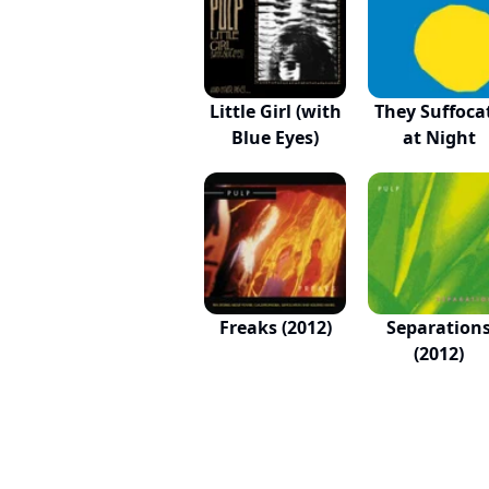
Little Girl (with
They Suffoca
Blue Eyes)
at Night
Freaks (2012)
Separation
(2012)