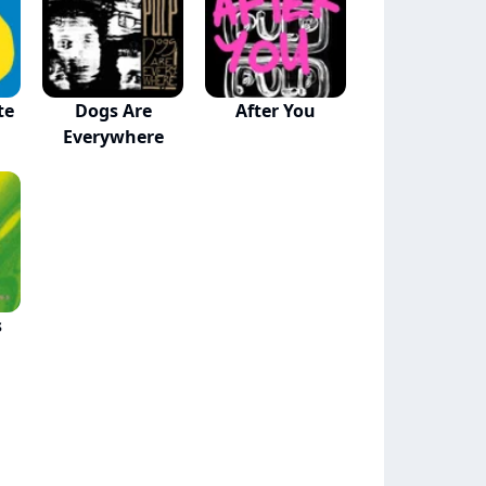
te
Dogs Are
After You
Everywhere
s