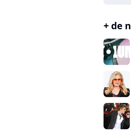
+ de n