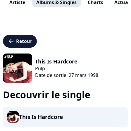
Artiste
Albums & Singles
Charts
Actuali
arrow_left
Retour
This Is Hardcore
Pulp
Date de sortie: 27 mars 1998
Decouvrir le single
This Is Hardcore