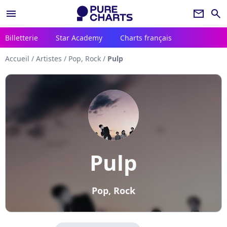
menu
newsletter
search
Billetterie
Star Academy
Charts français
Accueil
/
Artistes
/
Pop, Rock
/
Pulp
Pulp
Pop, Rock