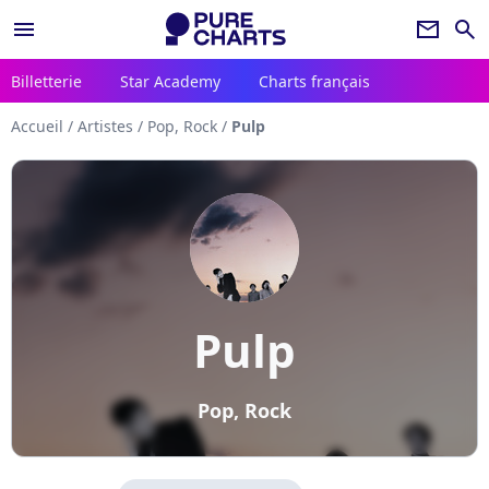
menu
newsletter
search
Billetterie
Star Academy
Charts français
Accueil
/
Artistes
/
Pop, Rock
/
Pulp
Pulp
Pop, Rock