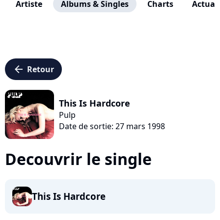
Artiste
Albums & Singles
Charts
Actuali
arrow_left
Retour
This Is Hardcore
Pulp
Date de sortie: 27 mars 1998
Decouvrir le single
This Is Hardcore