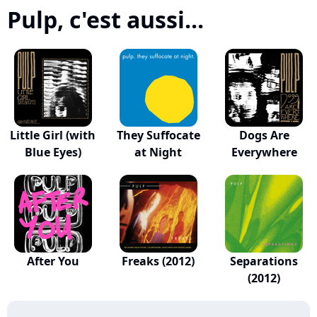
Pulp, c'est aussi...
Little Girl (with
They Suffocate
Dogs Are
Blue Eyes)
at Night
Everywhere
After You
Freaks (2012)
Separations
(2012)