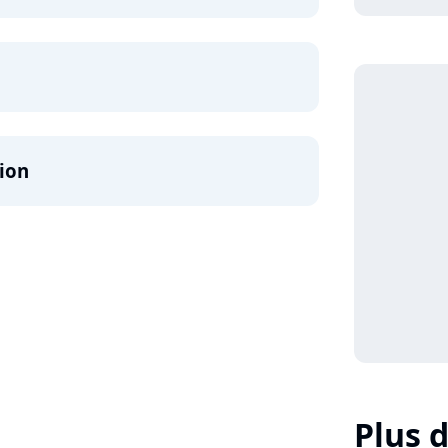
sion
Plus d