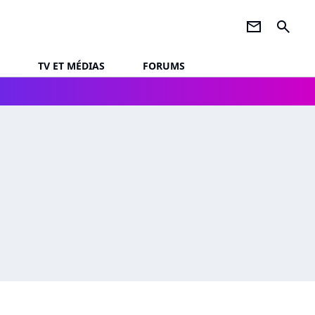
newsletter
search
TV ET MÉDIAS
FORUMS