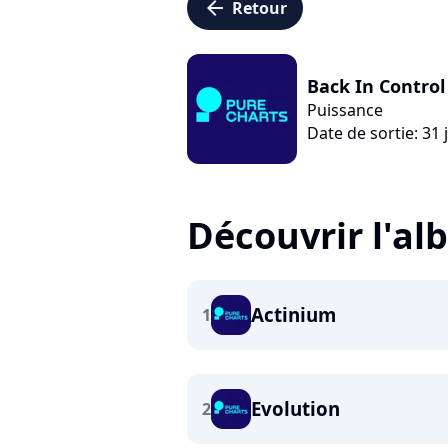
arrow_left
Retour
Back In Control
Puissance
Date de sortie: 31 
Découvrir l'a
Actinium
1
Evolution
2