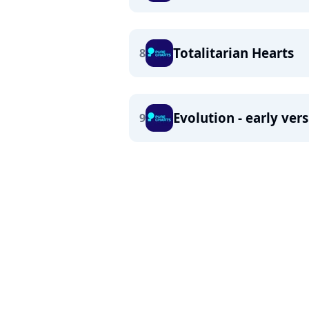
Totalitarian Hearts
8
Evolution - early ver
9