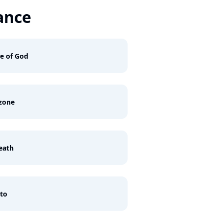
ance
e of God
zone
eath
to