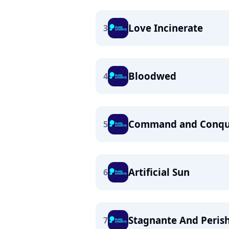
Love Incinerate
3
Bloodwed
4
Command and Conqu
5
Artificial Sun
6
Stagnante And Perish
7