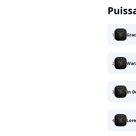
Puiss
1
Grac
2
War
3
In D
4
Lore