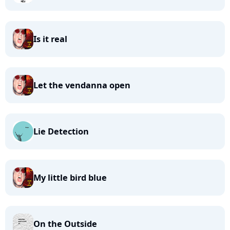
Is it real
Let the vendanna open
Lie Detection
My little bird blue
On the Outside