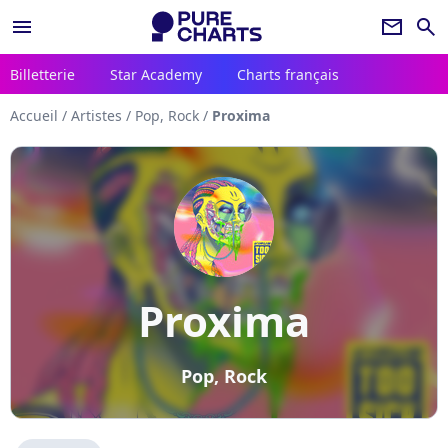
menu
newsletter
search
Billetterie
Star Academy
Charts français
Accueil
/
Artistes
/
Pop, Rock
/
Proxima
Proxima
Pop, Rock