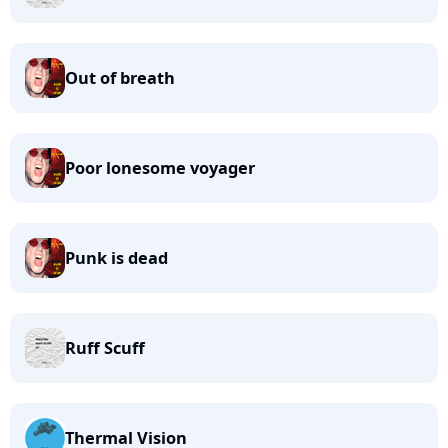
Out of breath
Poor lonesome voyager
Punk is dead
Ruff Scuff
Thermal Vision