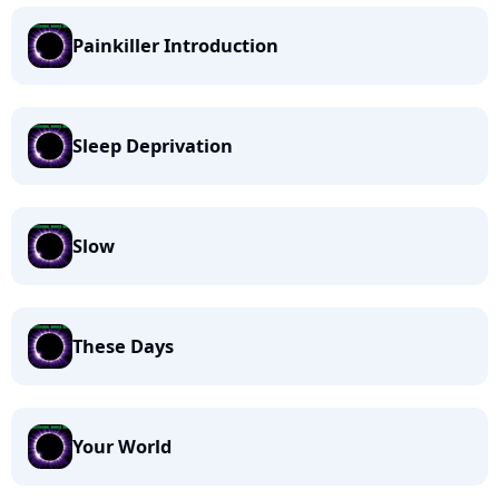
Painkiller Introduction
Sleep Deprivation
Slow
These Days
Your World