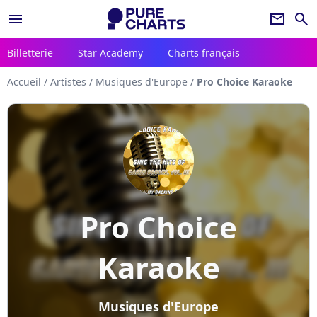
menu
newsletter
search
Billetterie
Star Academy
Charts français
Accueil
/
Artistes
/
Musiques d'Europe
/
Pro Choice Karaoke
Pro Choice
Karaoke
Musiques d'Europe