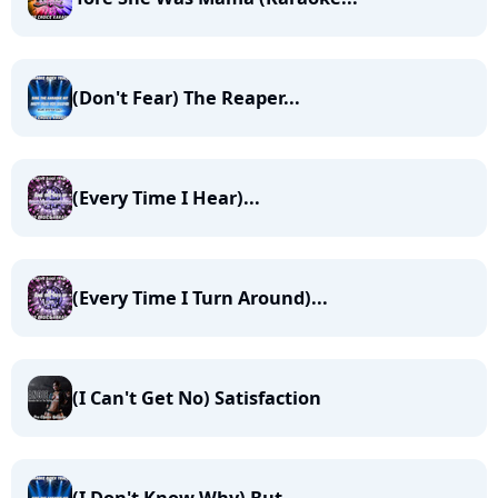
(Don't Fear) The Reaper...
(Every Time I Hear)...
(Every Time I Turn Around)...
(I Can't Get No) Satisfaction