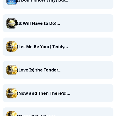
(I Don't Know Why) But...
(It Will Have to Do)...
(Let Me Be Your) Teddy...
(Love Is) the Tender...
(Now and Then There's)...