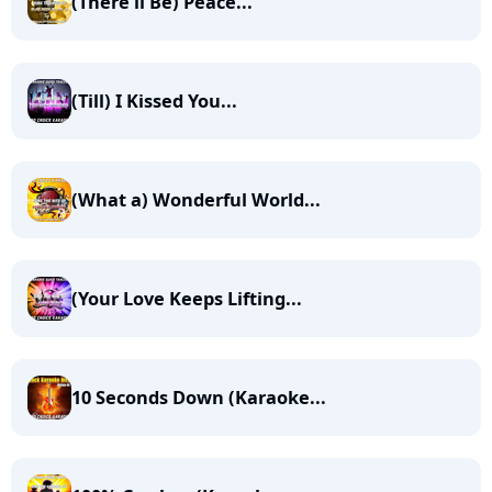
(There'll Be) Peace...
(Till) I Kissed You...
(What a) Wonderful World...
(Your Love Keeps Lifting...
10 Seconds Down (Karaoke...