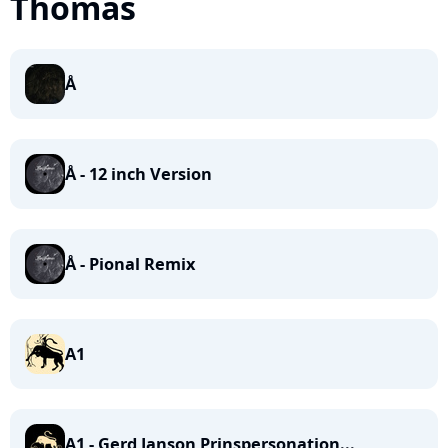
Thomas
Å
Å - 12 inch Version
Å - Pional Remix
A1
A1 - Gerd Janson Prinspersonation...