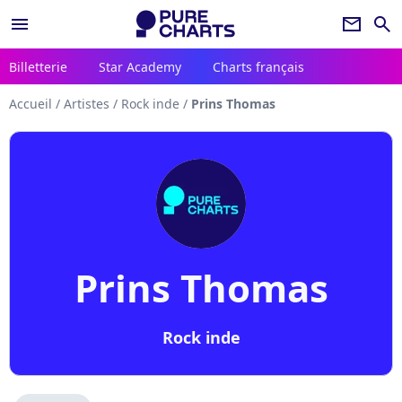
menu
newsletter
search
Billetterie
Star Academy
Charts français
Accueil
/
Artistes
/
Rock inde
/
Prins Thomas
Prins Thomas
Rock inde