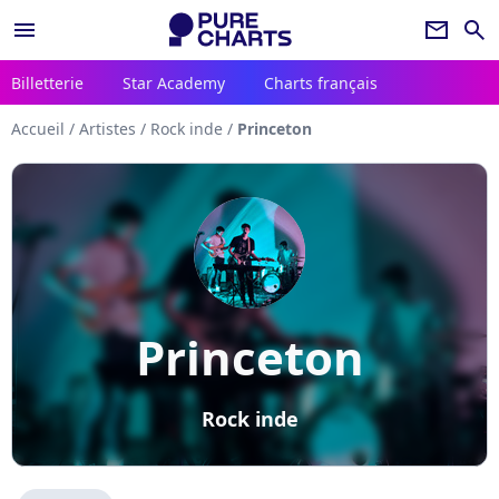
menu
newsletter
search
Billetterie
Star Academy
Charts français
Accueil
/
Artistes
/
Rock inde
/
Princeton
Princeton
Rock inde