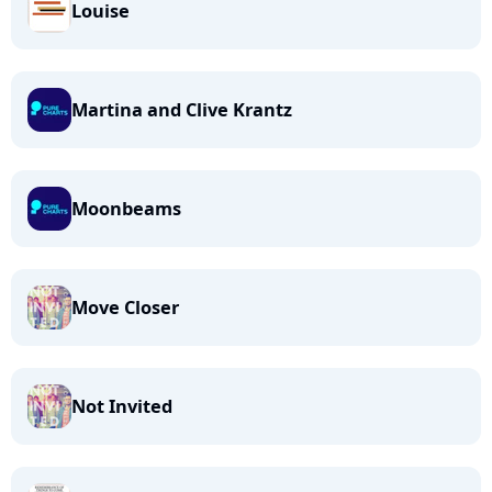
Louise
Martina and Clive Krantz
Moonbeams
Move Closer
Not Invited