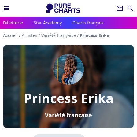
menu
newsletter
search
Billetterie
Star Academy
Charts français
Accueil
/
Artistes
/
Variété française
/
Princess Erika
Princess Erika
Variété française