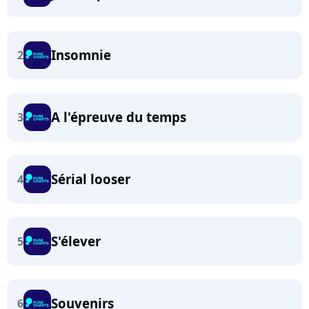
Insomnie
2
A l'épreuve du temps
3
Sérial looser
4
S'élever
5
Souvenirs
6