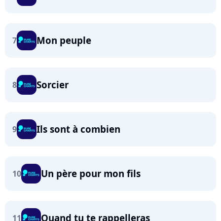
Mon peuple
7
Sorcier
8
Ils sont à combien
9
Un père pour mon fils
10
Quand tu te rappelleras
11