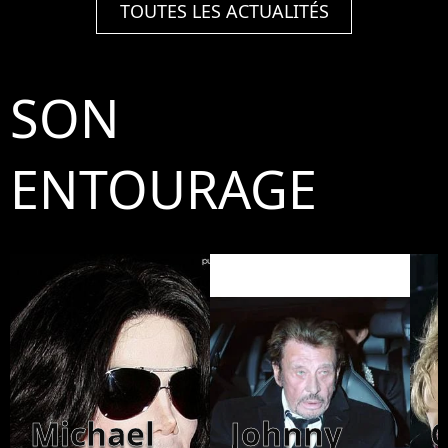
TOUTES LES ACTUALITÉS
SON
ENTOURAGE
Michael
Johnny
C