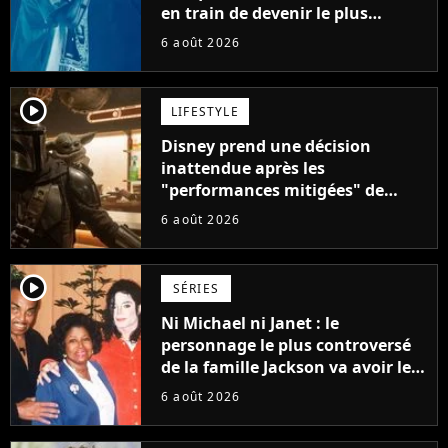
en train de devenir le plus
populaire de son auteur
6 août 2026
player2
LIFESTYLE
Disney prend une décision
inattendue après les
"performances mitigées" de
Vaiana et The Mandalorian &
6 août 2026
Grogu au box-office
player2
SÉRIES
Ni Michael ni Janet : le
personnage le plus controversé
de la famille Jackson va avoir le
droit à sa propre série
6 août 2026