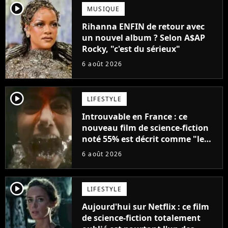
player2
MUSIQUE
Rihanna ENFIN de retour avec
un nouvel album ? Selon A$AP
Rocky, "c'est du sérieux"
6 août 2026
player2
LIFESTYLE
Introuvable en France : ce
nouveau film de science-fiction
noté 55% est décrit comme "le
plus stupide de l'année"
6 août 2026
player2
LIFESTYLE
Aujourd'hui sur Netflix : ce film
de science-fiction totalement