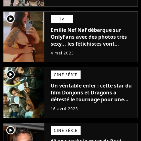
(exclu)
player2
TV
Emilie Nef Naf débarque sur
OnlyFans avec des photos très
sexy... les fétichistes vont
prendre leur pied !
4 mai 2023
player2
CINÉ SÉRIE
Un véritable enfer : cette star du
film Donjons et Dragons a
détesté le tournage pour une
raison très spéciale
16 avril 2023
player2
CINÉ SÉRIE