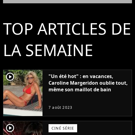
TOP ARTICLES DE
LA SEMAINE
player2
"Un été hot" : en vacances,
Caroline Margeridon oublie tout,
même son maillot de bain
7 août 2023
player2
CINÉ SÉRIE