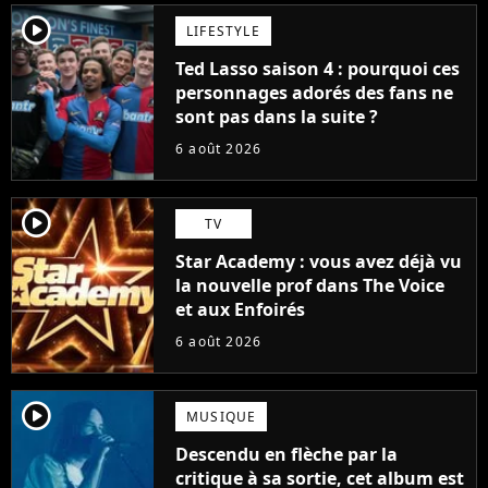
player2
LIFESTYLE
Ted Lasso saison 4 : pourquoi ces
personnages adorés des fans ne
sont pas dans la suite ?
6 août 2026
player2
TV
Star Academy : vous avez déjà vu
la nouvelle prof dans The Voice
et aux Enfoirés
6 août 2026
player2
MUSIQUE
Descendu en flèche par la
critique à sa sortie, cet album est