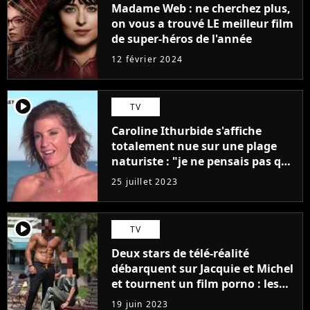
Madame Web : ne cherchez plus,
on vous a trouvé LE meilleur film
de super-héros de l'année
12 février 2024
player2
TV
Caroline Ithurbide s'affiche
totalement nue sur une plage
naturiste : "je ne pensais pas que
j'arriverais à le faire..."
25 juillet 2023
player2
TV
Deux stars de télé-réalité
débarquent sur Jacquie et Michel
et tournent un film porno : les
premières images du tournage
19 juin 2023