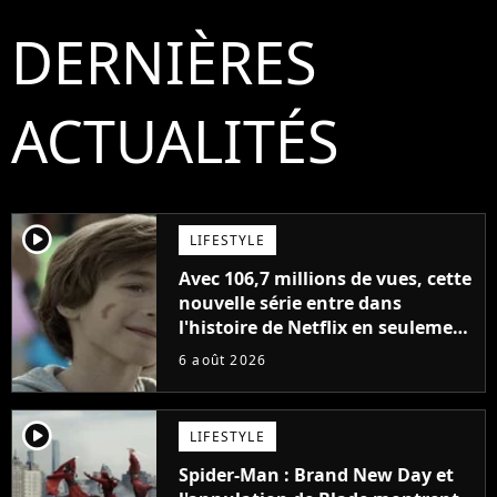
DERNIÈRES
ACTUALITÉS
player2
LIFESTYLE
Avec 106,7 millions de vues, cette
nouvelle série entre dans
l'histoire de Netflix en seulement
48 jours
6 août 2026
player2
LIFESTYLE
Spider-Man : Brand New Day et