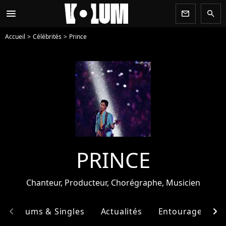
menu
newsletter
search
Accueil
Célébrités
Prince
PRINCE
Chanteur, Producteur, Chorégraphe, Musicien
chevron_left
chevron_right
Albums & Singles
Actualités
Entourage
F