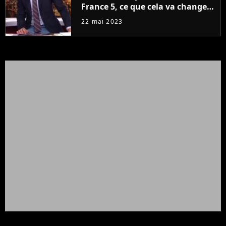
France 5, ce que cela va changer
à la rentrée
22 mai 2023