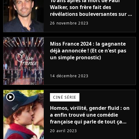
10 ans après la mort de Paul
Walker, son frère fait des
révélations bouleversantes sur la
réaction des acteurs de Fast and
26 novembre 2023
Furious
Miss France 2024 : la gagnante
déjà annoncée ! (Et ce n'est pas
un simple pronostic)
14 décembre 2023
player2
CINÉ SÉRIE
Homos, virilité, gender fluid : on
a enfin trouvé une comédie
française qui parle de tout ça
sans être super ringarde
20 avril 2023