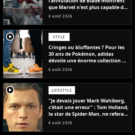
l'annulation de Blade montrent
que Marvel n'est plus capable de
faire quoi que ce soit de simple
6 août 2026
player2
STYLE
Cringes ou bluffantes ? Pour les
30 ans de Pokémon, adidas
dévoile une énorme collection de
sneakers et je ne sais pas quoi en
6 août 2026
penser
player2
LIFESTYLE
"Je devais jouer Mark Wahlberg,
c'était une erreur" : Tom Holland,
la star de Spider-Man, ne referait
pas ce blockbuster
6 août 2026