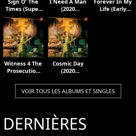
Sign O' The
I Need A Man
Forever In My
Times (Super
(2020
Life (Early
Deluxe)
Remaster)
Vocal Run-
Through)
[2020
Remaster]
Witness 4 The
Cosmic Day
Prosecution
(2020
(Version 2)
Remaster)
[2020
VOIR TOUS LES ALBUMS ET SINGLES
Remaster]
DERNIÈRES