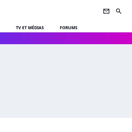
newsletter
search
TV ET MÉDIAS
FORUMS