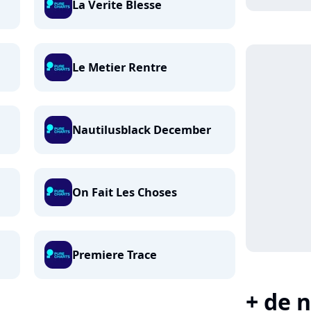
La Verite Blesse
Le Metier Rentre
Nautilusblack December
On Fait Les Choses
Premiere Trace
+ de n