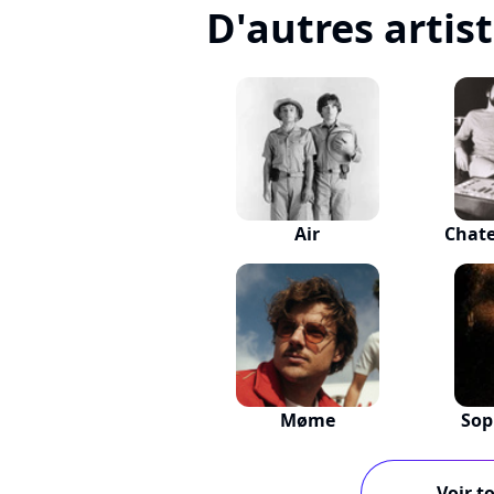
D'autres artis
Air
Chat
Møme
Sop
Voir to