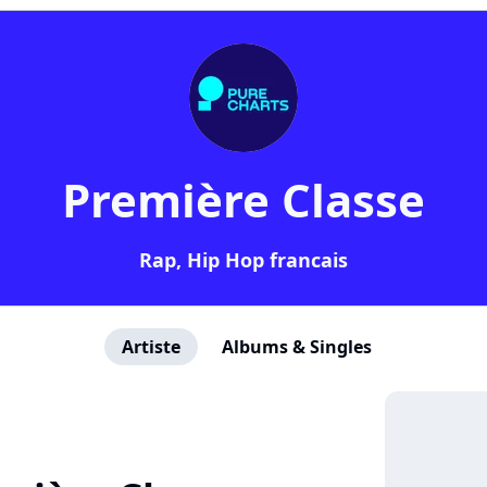
Première Classe
Rap, Hip Hop francais
Artiste
Albums & Singles