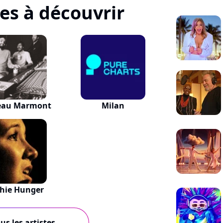
tes à découvrir
eau Marmont
Milan
hie Hunger
us les artistes