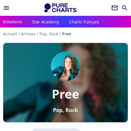
menu
newsletter
search
Billetterie
Star Academy
Charts français
Accueil
/
Artistes
/
Pop, Rock
/
Pree
Pree
Pop, Rock