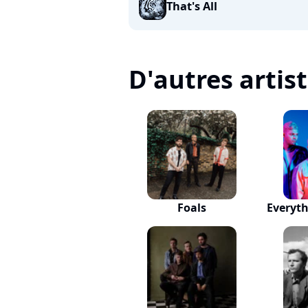
That's All
D'autres artis
Foals
Everyth