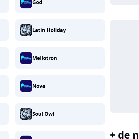
God
Latin Holiday
Mellotron
Nova
Soul Owl
+ de n