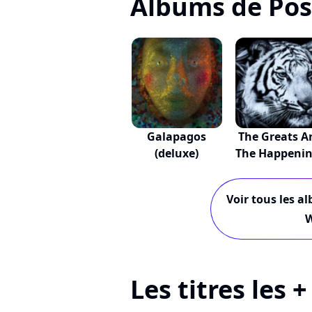
Albums de Pos
Galapagos
The Greats A
(deluxe)
The Happeni
Voir tous les a
W
Les titres les 