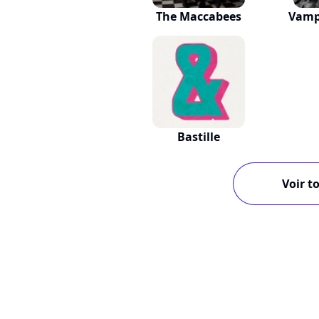
The Maccabees
Vamp
Bastille
Voir to