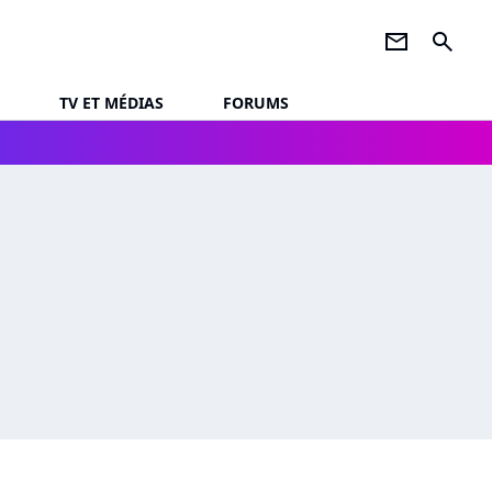
newsletter
search
TV ET MÉDIAS
FORUMS