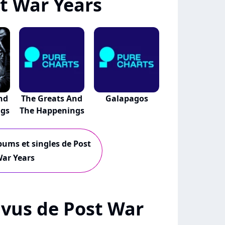
t War Years
nd
The Greats And
Galapagos
ngs
The Happenings
lbums et singles de Post
ar Years
+ vus de Post War