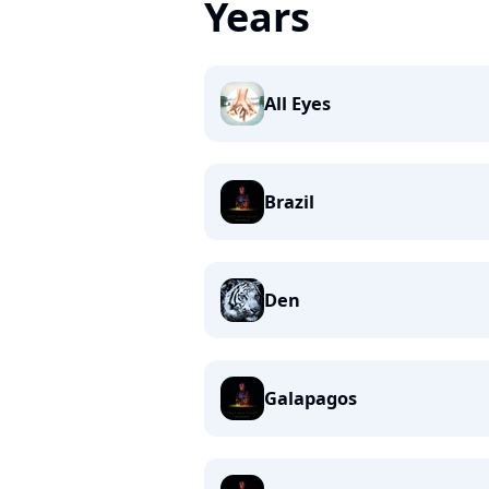
Years
All Eyes
Brazil
Den
Galapagos