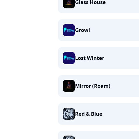
Glass House
Growl
Lost Winter
Mirror (Roam)
Red & Blue