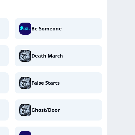
Be Someone
Death March
False Starts
Ghost/Door