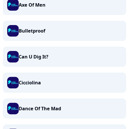
Axe Of Men
Bulletproof
Can U Dig It?
Cicciolina
Dance Of The Mad