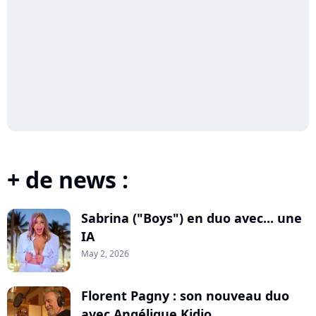
+ de news :
Sabrina ("Boys") en duo avec... une
IA
May 2, 2026
Florent Pagny : son nouveau duo
avec Angélique Kidjo