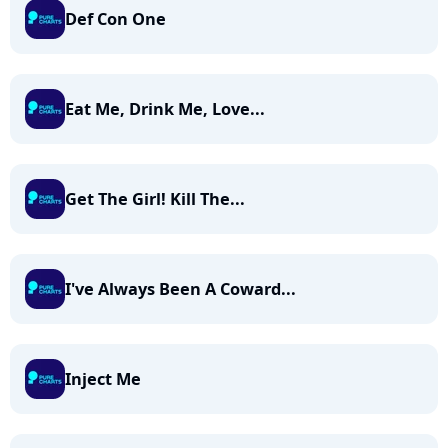
Def Con One
Eat Me, Drink Me, Love...
Get The Girl! Kill The...
I've Always Been A Coward...
Inject Me