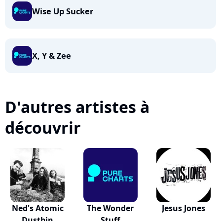
Wise Up Sucker
X, Y & Zee
D'autres artistes à
découvrir
Ned's Atomic
The Wonder
Jesus Jones
Dustbin
Stuff