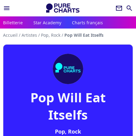
menu
newsletter
search
Billetterie
Star Academy
Charts français
Accueil
/
Artistes
/
Pop, Rock
/
Pop Will Eat Itselfs
Pop Will Eat
Itselfs
Pop, Rock