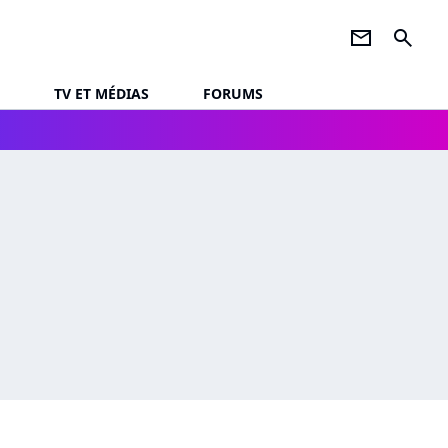
newsletter
search
TV ET MÉDIAS
FORUMS