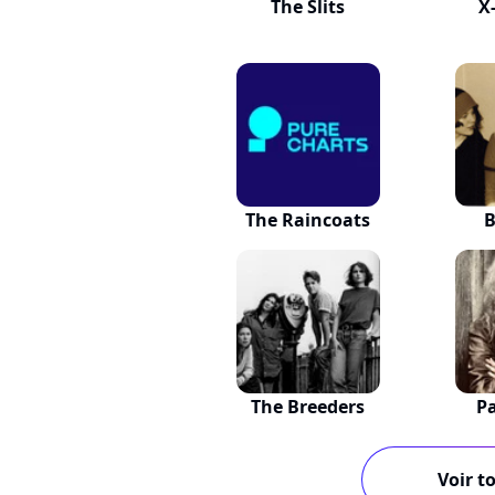
The Slits
X
The Raincoats
B
The Breeders
P
Voir to