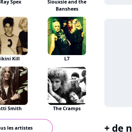
-Ray Spex
Siouxsie and the
Banshees
ikini Kill
L7
atti Smith
The Cramps
+ de n
us les artistes