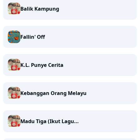
Balik Kampung
Fallin' Off
K.L. Punye Cerita
Kebanggan Orang Melayu
Madu Tiga (Ikut Lagu...