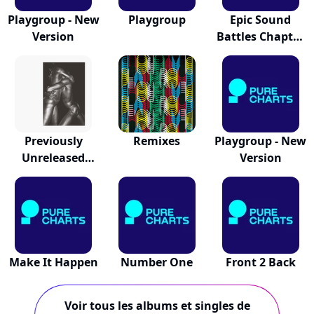
Playgroup - New
Playgroup
Epic Sound
Version
Battles Chapter
1
Previously
Remixes
Playgroup - New
Unreleased
Version
Volume 2
Make It Happen
Number One
Front 2 Back
Voir tous les albums et singles de