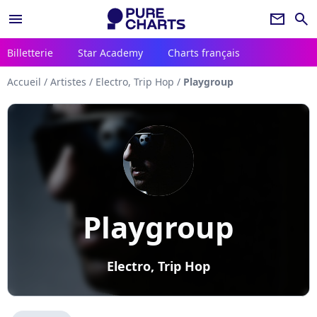
menu
newsletter
search
Billetterie
Star Academy
Charts français
Accueil
/
Artistes
/
Electro, Trip Hop
/
Playgroup
Playgroup
Electro, Trip Hop