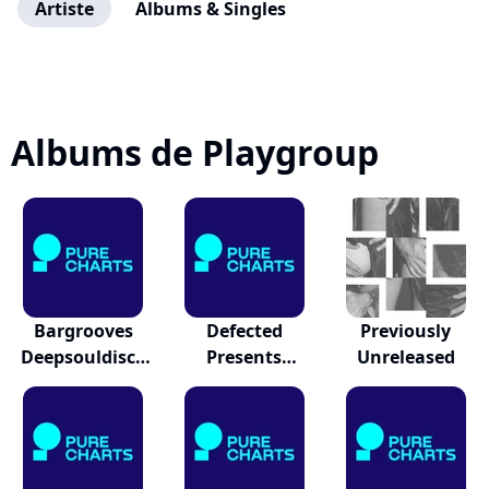
Artiste
Albums & Singles
Albums de Playgroup
Bargrooves
Defected
Previously
Deepsouldisco
Presents
Unreleased
Deluxe
Bodymusic -...