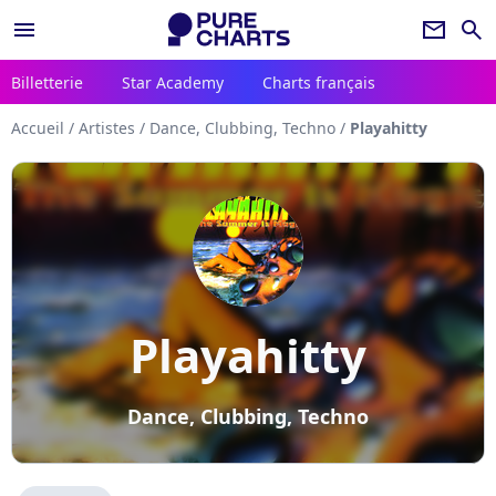
menu
newsletter
search
Billetterie
Star Academy
Charts français
Accueil
/
Artistes
/
Dance, Clubbing, Techno
/
Playahitty
Playahitty
Dance, Clubbing, Techno