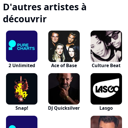
D'autres artistes à
découvrir
2 Unlimited
Ace of Base
Culture Beat
Snap!
DJ Quicksilver
Lasgo