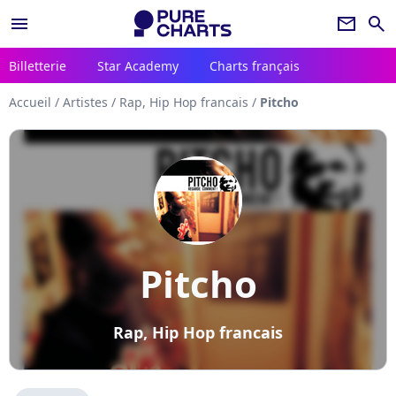
menu
newsletter
search
Billetterie
Star Academy
Charts français
Accueil
/
Artistes
/
Rap, Hip Hop francais
/
Pitcho
Pitcho
Rap, Hip Hop francais