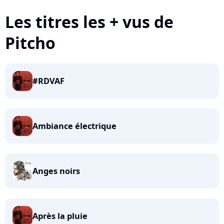
Les titres les + vus de
Pitcho
#RDVAF
Ambiance électrique
Anges noirs
Après la pluie