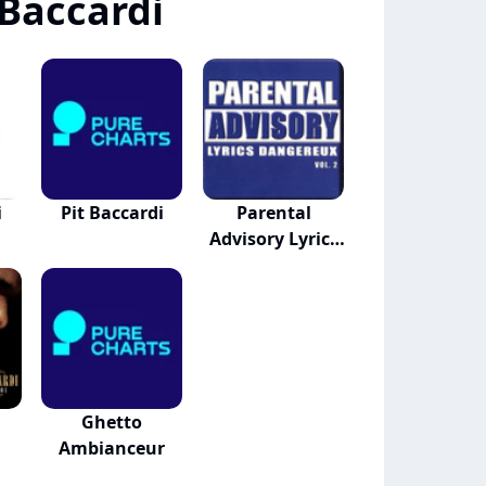
 Baccardi
i
Pit Baccardi
Parental
Advisory Lyrics
Dang...
Ghetto
Ambianceur