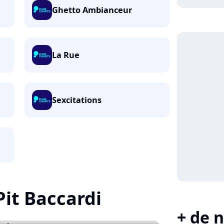
Ghetto Ambianceur
La Rue
Sexcitations
Pit Baccardi
+ de n