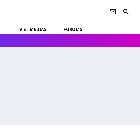
newsletter
search
TV ET MÉDIAS
FORUMS