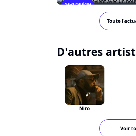
News musique
Pit Baccardi revient avec u
Toute l'actu
December 2, 2009
D'autres artis
Niro
Voir to