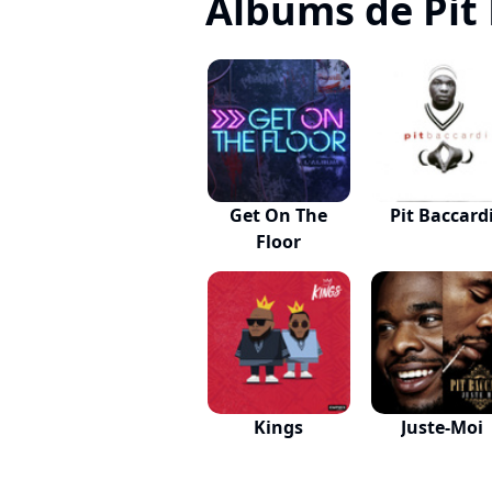
Albums de Pit
Get On The
Pit Baccard
Floor
Kings
Juste-Moi