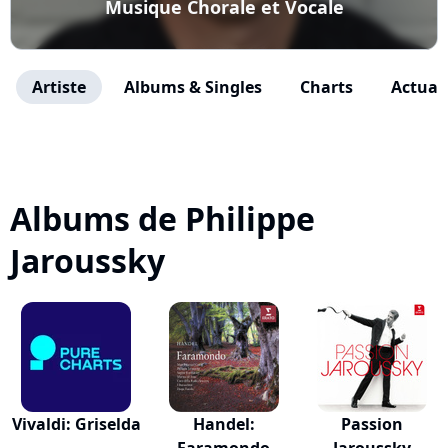
Musique Chorale et Vocale
Artiste
Albums & Singles
Charts
Actuali
Albums de Philippe
Jaroussky
Vivaldi: Griselda
Handel:
Passion