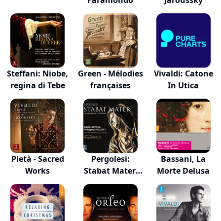
Faramondo
Jaroussky
Steffani: Niobe,
Green - Mélodies
Vivaldi: Catone
regina di Tebe
françaises
In Utica
Pietà - Sacred
Pergolesi:
Bassani, La
Works
Stabat Mater,
Morte Delusa
Laud...