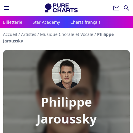
menu
newsletter
search
Billetterie
Star Academy
Charts français
Accueil
/
Artistes
/
Musique Chorale et Vocale
/
Philippe
Jaroussky
Philippe
Jaroussky