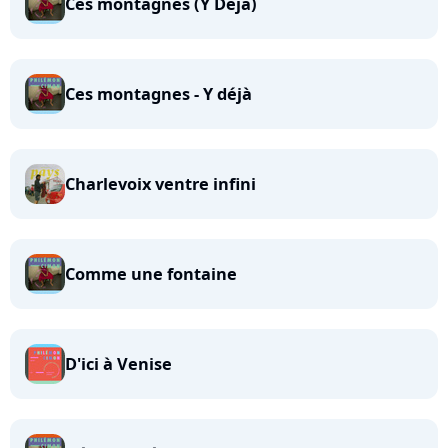
Ces montagnes (Y Deja)
Ces montagnes - Y déjà
Charlevoix ventre infini
Comme une fontaine
D'ici à Venise