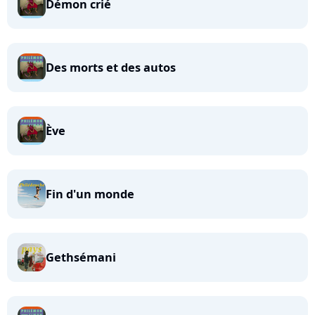
Démon crié
Des morts et des autos
Ève
Fin d'un monde
Gethsémani