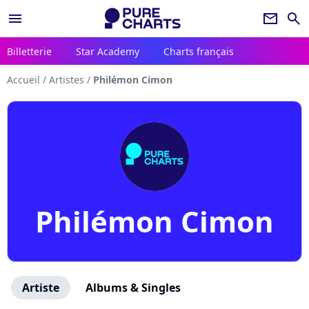
menu
newsletter
search
Billetterie
Star Academy
Charts français
Accueil
/
Artistes
/
Philémon Cimon
Philémon Cimon
Artiste
Albums & Singles