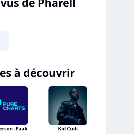
+ vus de Pharell
tes à découvrir
erson .Paak
Kid Cudi