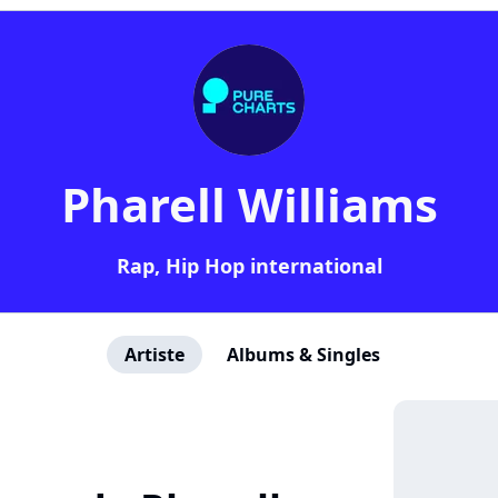
Pharell Williams
Rap, Hip Hop international
Artiste
Albums & Singles