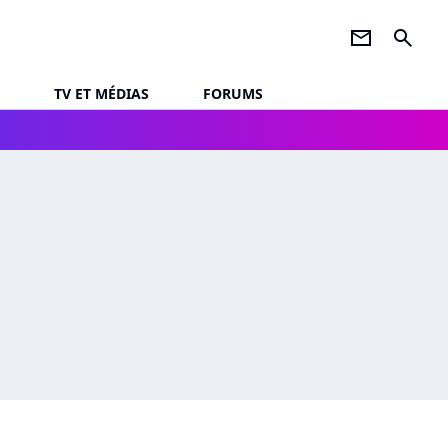
newsletter
search
TV ET MÉDIAS
FORUMS