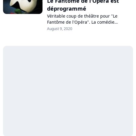
Le Fantôme de l'Opéra est
déprogrammé
Véritable coup de théâtre pour "Le
Fantôme de l'Opéra". La comédie
musicale est déprogrammée du West End
August 9, 2020
de Londres, après 34 ans à l'affiche. La
crise...