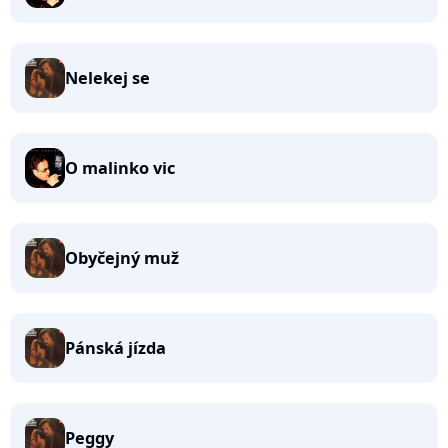
Nelekej se
O malinko vic
Obyčejný muž
Pánská jízda
Peggy