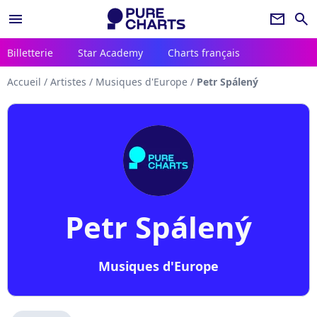
menu
newsletter
search
Billetterie
Star Academy
Charts français
Accueil
/
Artistes
/
Musiques d'Europe
/
Petr Spálený
Petr Spálený
Musiques d'Europe