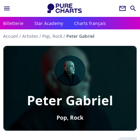
menu
newsletter
search
Billetterie
Star Academy
Charts français
Accueil
/
Artistes
/
Pop, Rock
/
Peter Gabriel
Peter Gabriel
Pop, Rock