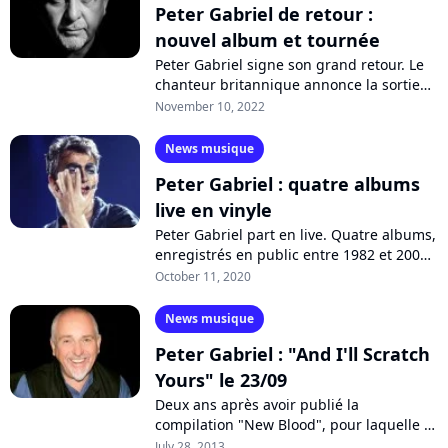
Peter Gabriel de retour :
nouvel album et tournée
Peter Gabriel signe son grand retour. Le
chanteur britannique annonce la sortie
d'un nouvel album, 20 ans après le
November 10, 2022
précédent, et une grande tournée
mondiale...
News musique
Peter Gabriel : quatre albums
live en vinyle
Peter Gabriel part en live. Quatre albums,
enregistrés en public entre 1982 et 2003,
sortiront en vinyle dans les prochaines
October 11, 2020
semaines. "Live In Athens...
News musique
Peter Gabriel : "And I'll Scratch
Yours" le 23/09
Deux ans après avoir publié la
compilation "New Blood", pour laquelle il
a réenregistré ses plus grands classiques
July 28, 2013