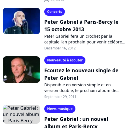
avec un orchestre philharmonique,
Peter...
Concerts
Peter Gabriel à Paris-Bercy le
15 octobre 2013
Peter Gabriel fera un crochet par la
capitale l'an prochain pour venir célébrer
les 25 ans de l'album "So". L'artiste
December 16, 2012
britannique fera escale au Palais...
Nouveauté à écouter
Ecoutez le nouveau single de
Peter Gabriel
Disponible en version simple et en
version double, le prochain album de
Peter Gabriel, "New Blood", ne
September 29, 2011
renfermera quoi qu'il en soit pas de
nouveaux...
News musique
Peter Gabriel : un nouvel
album et Paris-Bercy