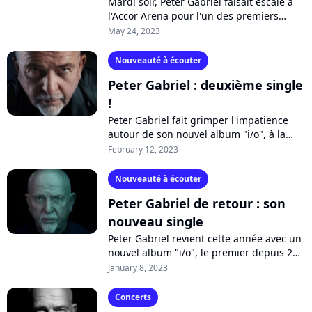
Mardi soir, Peter Gabriel faisait escale à
l'Accor Arena pour l'un des premiers
concerts de sa tournée mondiale.
May 24, 2023
Pendant 2h40, l'artiste, toujours en...
Nouveauté à écouter
Peter Gabriel : deuxième single
!
Peter Gabriel fait grimper l'impatience
autour de son nouvel album "i/o", à la
date de sortie encore inconnue. Après
February 12, 2023
"Panopticom", place à "The Court",...
Nouveauté à écouter
Peter Gabriel de retour : son
nouveau single
Peter Gabriel revient cette année avec un
nouvel album "i/o", le premier depuis 21
ans ! Le mythique chanteur anglais en
January 8, 2023
dévoile un premier extrait prometteur,...
Concerts