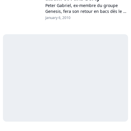
Peter Gabriel, ex-membre du groupe
Genesis, fera son retour en bacs dès le 15
février prochain avec un nouvel album
January 6, 2010
composé de reprises, "Scratch My
Back"....