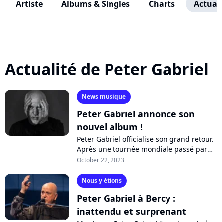
Artiste
Albums & Singles
Charts
Actuali
Actualité de Peter Gabriel
News musique
Peter Gabriel annonce son
nouvel album !
Peter Gabriel officialise son grand retour.
Après une tournée mondiale passé par
Paris, Lille et Bordeaux, il confirme la
October 22, 2023
sortie de son nouvel album "i/o",...
Nous y étions
Peter Gabriel à Bercy :
inattendu et surprenant