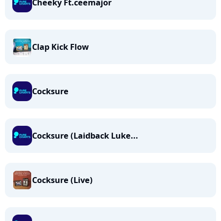
Cheeky Ft.ceemajor
Clap Kick Flow
Cocksure
Cocksure (Laidback Luke...
Cocksure (Live)