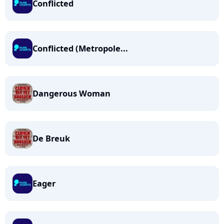
Conflicted
Conflicted (Metropole...
Dangerous Woman
De Breuk
Eager