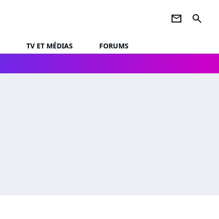
newsletter
search
TV ET MÉDIAS
FORUMS