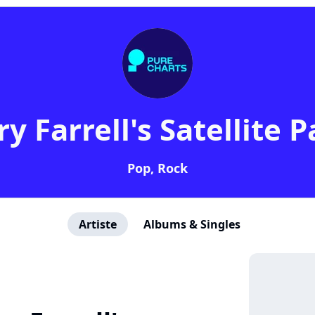
ry Farrell's Satellite P
Pop, Rock
Artiste
Albums & Singles