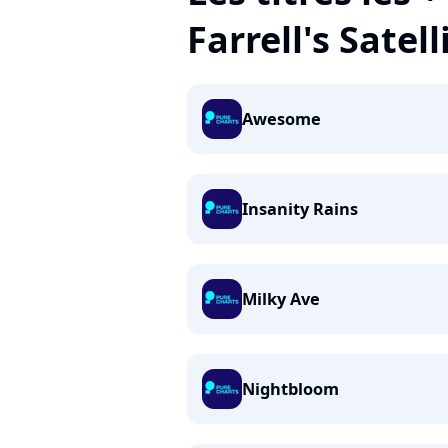
Farrell's Satell
Awesome
Insanity Rains
Milky Ave
Nightbloom