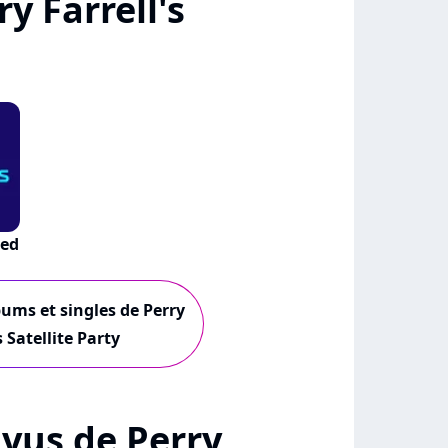
y Farrell's
ded
bums et singles de Perry
s Satellite Party
+ vus de Perry