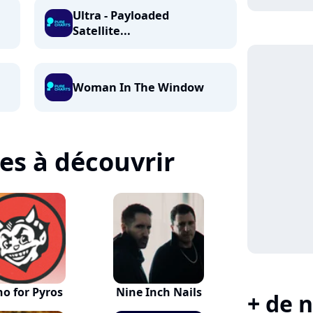
Ultra - Payloaded
Satellite...
Woman In The Window
tes à découvrir
no for Pyros
Nine Inch Nails
+ de n