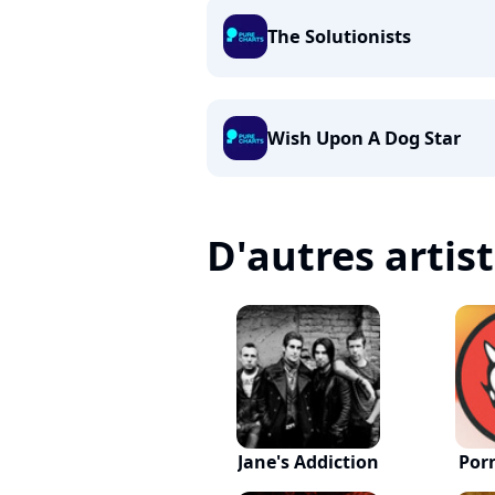
The Solutionists
Wish Upon A Dog Star
D'autres artis
Jane's Addiction
Por