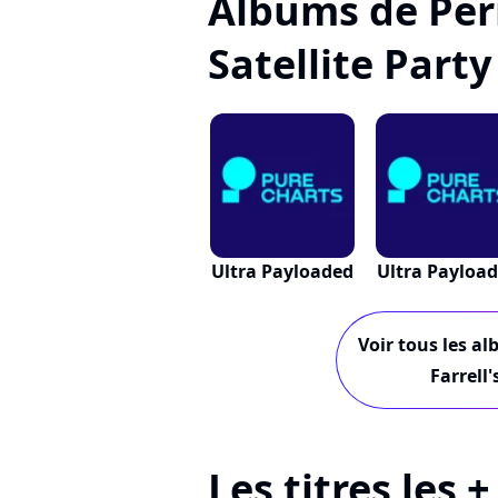
Albums de Perr
Satellite Party
Ultra Payloaded
Ultra Payloa
Voir tous les al
Farrell'
Les titres les 