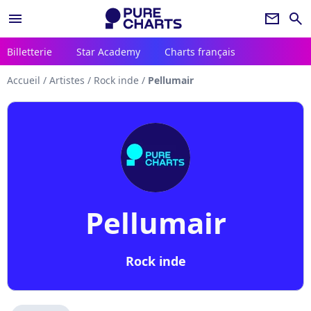
menu
newsletter
search
Billetterie
Star Academy
Charts français
Accueil
/
Artistes
/
Rock inde
/
Pellumair
Pellumair
Rock inde