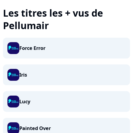
Les titres les + vus de
Pellumair
Force Error
Iris
Lucy
Painted Over