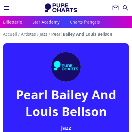
menu
newsletter
search
Billetterie
Star Academy
Charts français
Accueil
/
Artistes
/
Jazz
/
Pearl Bailey And Louis Bellson
Pearl Bailey And
Louis Bellson
Jazz