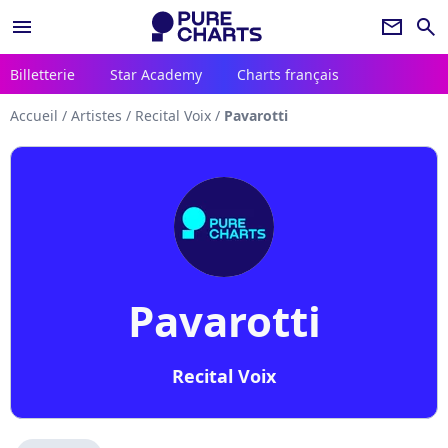
menu
newsletter
search
Billetterie
Star Academy
Charts français
Accueil
/
Artistes
/
Recital Voix
/
Pavarotti
Pavarotti
Recital Voix