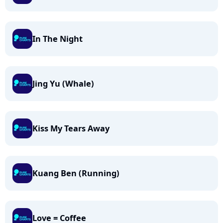
In The Night
Jing Yu (Whale)
Kiss My Tears Away
Kuang Ben (Running)
Love = Coffee