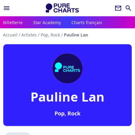
menu
newsletter
search
Billetterie
Star Academy
Charts français
Accueil
/
Artistes
/
Pop, Rock
/
Pauline Lan
Pauline Lan
Pop, Rock