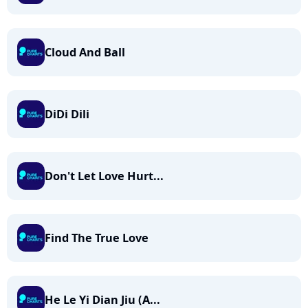
Cloud And Ball
DiDi Dili
Don't Let Love Hurt...
Find The True Love
He Le Yi Dian Jiu (A...