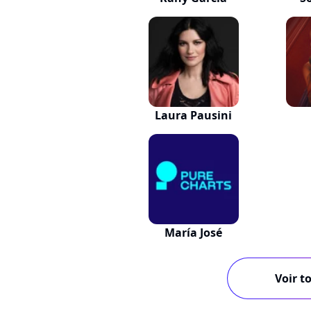
Laura Pausini
María José
Voir to