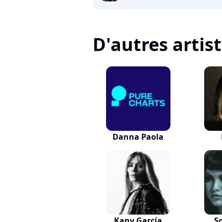
D'autres artis
Danna Paola
Kany García
S