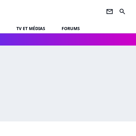
newsletter
search
TV ET MÉDIAS
FORUMS