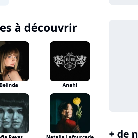
tes à découvrir
Belinda
Anahí
+ de n
ofía Reyes
Natalia Lafourcade